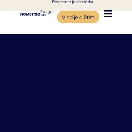
Registreer je als diëtist
Partner
van
Vind je diëtist